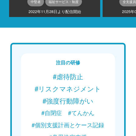
中堅者
福祉サービス・制度
全支援員
2022年11月28日より配信開始
2025
注目の研修
#虐待防止
#リスクマネジメント
#強度行動障がい
#自閉症
#てんかん
#個別支援計画とケース記録