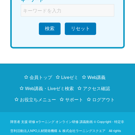
検索
会員トップ
Liveゼミ
Web講義
Web講義・Liveゼミ検索
アクセス確認
お役立ちメニュー
サポート
ログアウト
障害者 支援 研修 eラーニング オンライン研修 講義動画 © Copyright -
特定非
営利活動法人NPO人材開発機構
＆
株式会社ラーニングスクエア
All rights