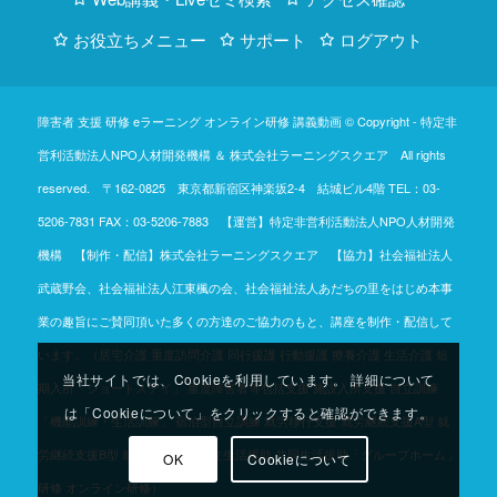
お役立ちメニュー
サポート
ログアウト
障害者 支援 研修 eラーニング オンライン研修 講義動画 © Copyright -
特定非
営利活動法人NPO人材開発機構
＆
株式会社ラーニングスクエア
All rights
reserved. 〒162-0825 東京都新宿区神楽坂2-4 結城ビル4階
TEL：03-
5206-7831
FAX：03-5206-7883 【運営】特定非営利活動法人NPO人材開発
機構 【制作・配信】株式会社ラーニングスクエア 【協力】社会福祉法人
武蔵野会、社会福祉法人江東楓の会、社会福祉法人あだちの里をはじめ本事
業の趣旨にご賛同頂いた多くの方達のご協力のもと、講座を制作・配信して
います。（居宅介護 重度訪問介護 同行援護 行動援護 療養介護 生活介護 短
当社サイトでは、Cookieを利用しています。 詳細について
期入所「ショートステイ」 重度障害者等包括支援 施設入所支援 自立訓練
は「Cookieについて」をクリックすると確認ができます。
「機能訓練・生活訓練」 宿泊型自立訓練 就労移行支援 就労継続支援A型 就
労継続支援B型 就労定着支援 自立生活援助 共同生活援助「グループホーム」
OK
Cookieについて
研修 オンライン研修）