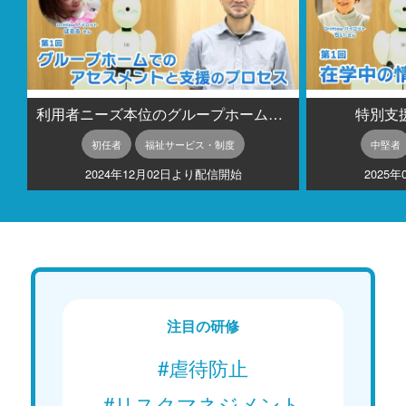
利用者ニーズ本位のグループホームとは
特別支
初任者
福祉サービス・制度
中堅者
2024年12月02日より配信開始
2025
注目の研修
#虐待防止
#リスクマネジメント