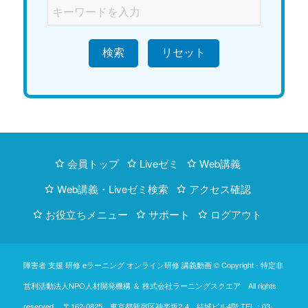
検索
会員トップ
Liveゼミ
Web講義
Web講義・Liveゼミ検索
アクセス確認
お役立ちメニュー
サポート
ログアウト
障害者 支援 研修 eラーニング オンライン研修 講義動画 © Copyright -
特定非
営利活動法人NPO人材開発機構
＆
株式会社ラーニングスクエア
All rights
reserved. 〒162-0825 東京都新宿区神楽坂2-4 結城ビル4階
TEL：03-