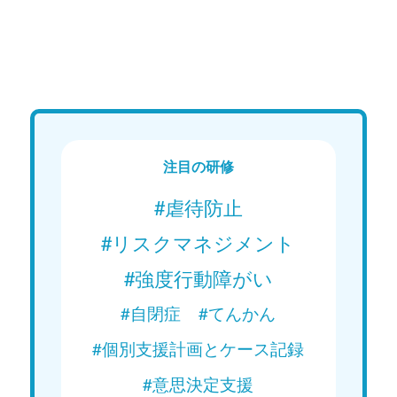
Web講義
We
ステップアップ講座 障がい者支援
ステッ
の実践 「怒りやストレスのコントロ
の実践
ール術」
対応」
Web講義を視聴する
注目の研修
#虐待防止
#リスクマネジメント
#強度行動障がい
#自閉症
#てんかん
#個別支援計画とケース記録
#意思決定支援