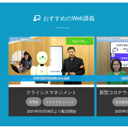
おすすめのWeb講義
15分で学ぶ
クライシスマネジメント
管理者
リスクマネジメント
全支援員
2021年03月08日より配信開始
2020