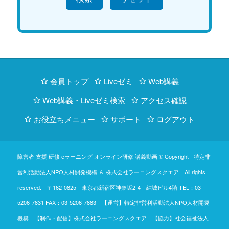
会員トップ
Liveゼミ
Web講義
Web講義・Liveゼミ検索
アクセス確認
お役立ちメニュー
サポート
ログアウト
障害者 支援 研修 eラーニング オンライン研修 講義動画 © Copyright -
特定非
営利活動法人NPO人材開発機構
＆
株式会社ラーニングスクエア
All rights
reserved. 〒162-0825 東京都新宿区神楽坂2-4 結城ビル4階
TEL：03-
5206-7831
FAX：03-5206-7883 【運営】特定非営利活動法人NPO人材開発
機構 【制作・配信】株式会社ラーニングスクエア 【協力】社会福祉法人