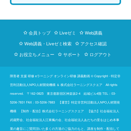
会員トップ
Liveゼミ
Web講義
Web講義・Liveゼミ検索
アクセス確認
お役立ちメニュー
サポート
ログアウト
障害者 支援 研修 eラーニング オンライン研修 講義動画 © Copyright -
特定非
営利活動法人NPO人材開発機構
＆
株式会社ラーニングスクエア
All rights
reserved. 〒162-0825 東京都新宿区神楽坂2-4 結城ビル4階
TEL：03-
5206-7831
FAX：03-5206-7883 【運営】特定非営利活動法人NPO人材開発
機構 【制作・配信】株式会社ラーニングスクエア 【協力】社会福祉法人
武蔵野会、社会福祉法人江東楓の会、社会福祉法人あだちの里をはじめ本事
業の趣旨にご賛同頂いた多くの方達のご協力のもと、講座を制作・配信して