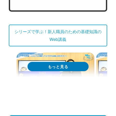
シリーズで学ぶ！新人職員のための基礎知識の
Web講義
Web講義
We
シリーズで学ぶ！新人職員のための
シリー
基礎知識｜第1回「利用者一人ひと
基礎知