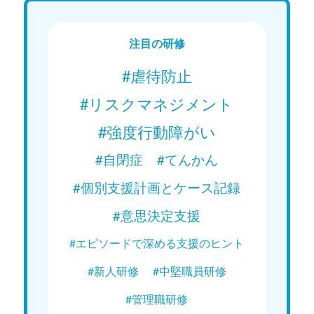
りの理解ってどうすれば良いのだろ
時のマ
う？」
」
注目の研修
Web講義を視聴する
#虐待防止
#リスクマネジメント
#強度行動障がい
#自閉症
#てんかん
#個別支援計画とケース記録
#意思決定支援
#エピソードで深める支援のヒント
#新人研修
#中堅職員研修
#管理職研修