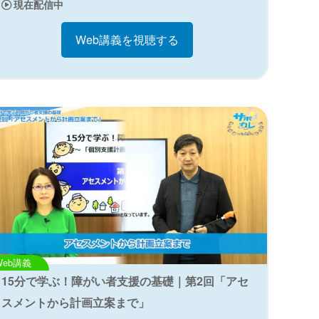
現在配信中
Web講義を視聴する
Web講義
15分で学ぶ！障がい者支援の基礎｜第2回「アセ
スメントから計画立案まで」