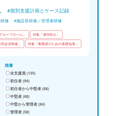
ん
#個別支援計画とケース記録
職研修
#施設長研修／管理者研修
グループホーム」
特集「虐待防止」
業所必須研修」
特集「教職員のための基礎知識」
階層
全支援員 (135)
初任者 (94)
初任者から中堅者 (68)
中堅者 (68)
中堅から管理者 (84)
管理者 (58)