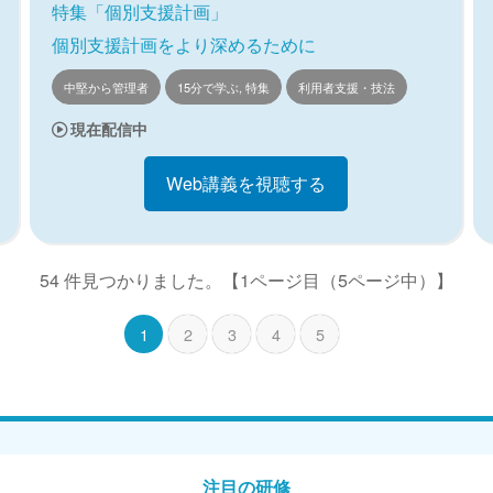
特集「個別支援計画」
個別支援計画をより深めるために
中堅から管理者
15分で学ぶ, 特集
利用者支援・技法
現在配信中
Web講義を視聴する
54 件見つかりました。
【1ページ目（5ページ中）】
1
2
3
4
5
注目の研修