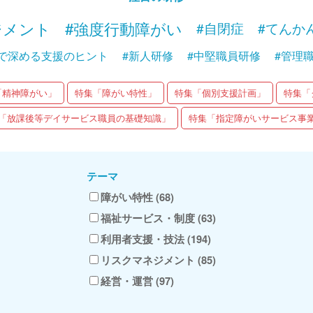
ジメント
#強度行動障がい
#自閉症
#てんか
で深める支援のヒント
#新人研修
#中堅職員研修
#管理
「精神障がい」
特集「障がい特性」
特集「個別支援計画」
特集「
「放課後等デイサービス職員の基礎知識」
特集「指定障がいサービス事
テーマ
障がい特性 (68)
福祉サービス・制度 (63)
利用者支援・技法 (194)
リスクマネジメント (85)
経営・運営 (97)