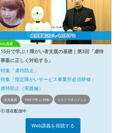
Web講義
15分で学ぶ！障がい者支援の基礎｜第3回「虐待
事案に正しく対処する」
特集「虐待防止」
特集「指定障がいサービス事業所必須研修」
虐待防止（実践編）
全支援員
15分で学ぶ, 特集
リスクマネジメント
現在配信中
Web講義を視聴する